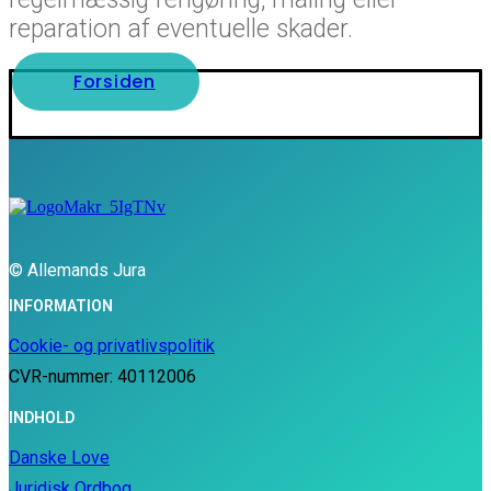
reparation af eventuelle skader.
Forsiden
© Allemands Jura
INFORMATION
Cookie- og privatlivspolitik
CVR-nummer: 40112006
INDHOLD
Danske Love
Juridisk Ordbog