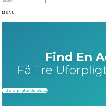
for:
MENU
Find En 
Få Tre Uforplig
3 uforpligtende tilbud