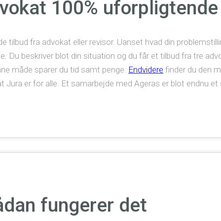
dvokat 100% uforpligtende
e tilbud fra advokat eller revisor. Uanset hvad din problemstilli
Du beskriver blot din situation og du får et tilbud fra tre advok
denne måde sparer du tid samt penge.
Endvidere
finder du den m
t Jura er for alle. Et samarbejde med Ageras er blot endnu et sk
ådan fungerer det