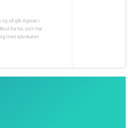
n og så går Ageras i
ilbud fra tre, som har
dialog med advokaten.