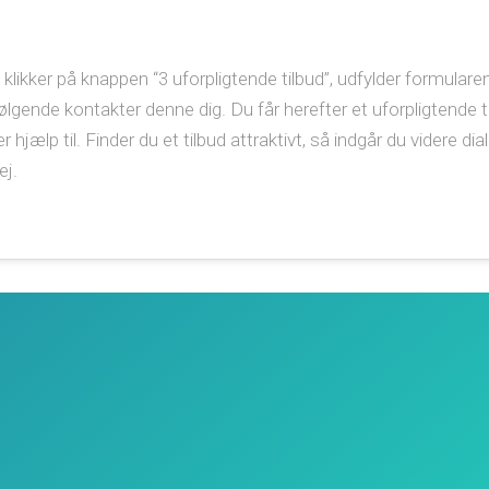
likker på knappen “3 uforpligtende tilbud”, udfylder formulare
rfølgende kontakter denne dig. Du får herefter et uforpligtende t
 hjælp til. Finder du et tilbud attraktivt, så indgår du videre 
ej.