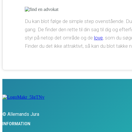
Du kan blot følge de simple step ovenstående. Du k
gang. De finder den rette til din sag til dig og efte
styr på netop det område og de
love
, som du søger
Finder du det ikke attraktivt, så kan du blot takke n
© Allemands Jura
INFORMATION