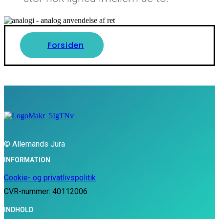
Forsiden
© Allemands Jura
INFORMATION
Cookie- og privatlivspolitik
CVR-nummer: 40112006
INDHOLD