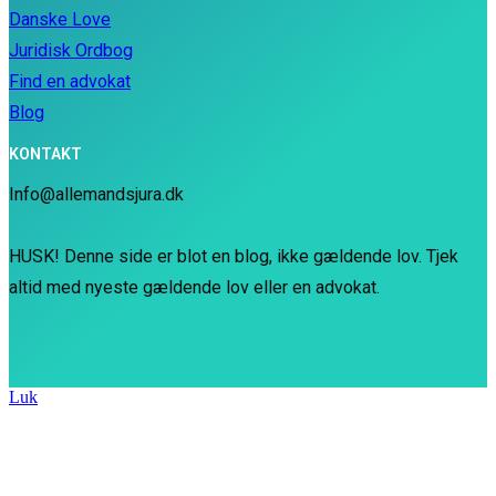
Danske Love
Juridisk Ordbog
Find en advokat
Blog
KONTAKT
Info@allemandsjura.dk
HUSK! Denne side er blot en blog, ikke gældende lov. Tjek
altid med nyeste gældende lov eller en advokat.
Luk