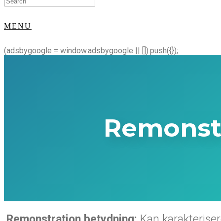
for:
MENU
(adsbygoogle = window.adsbygoogle || []).push({});
Remonst
Remonstration betydning:
Kan karakterise