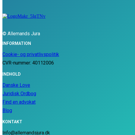
© Allemands Jura
INFORMATION
Cookie- og privatlivspolitik
CVR-nummer: 40112006
INDHOLD
Danske Love
Juridisk Ordbog
Find en advokat
Blog
KONTAKT
Info@allemandsjura.dk