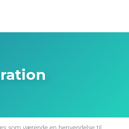
ration
res som værende en henvendelse til