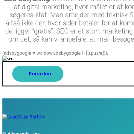
af digital marketing, hvor målet er at 
søgeresultat. Man arbejder med teknisk SE
altså ikke der, hvor sider betaler for at k
de ligger “gratis”. SEO er et stort market
om det, så kan vi anbefale, at man besøg
(adsbygoogle = window.adsbygoogle || []).push({});
Forsiden