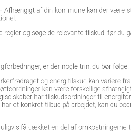
– Afhængigt af din kommune kan der være støt
ionel.
regler og søge de relevante tilskud, før du gå
gforbedringer, er der nogle trin, du bør følge:
fradraget og energitilskud kan variere fra år
eordninger kan være forskellige afhængigt a
selskaber har tilskudsordninger til energifor
 har et konkret tilbud på arbejdet, kan du bed
uligvis få dækket en del af omkostningerne ti