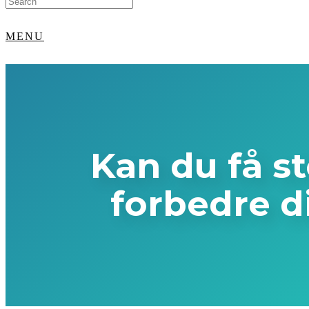
for:
MENU
Kan du få stø
forbedre d