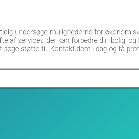
mtidig undersøge mulighederne for økonomisk
fte af services, der kan forbedre din bolig, o
 søge støtte til. Kontakt dem i dag og få profe