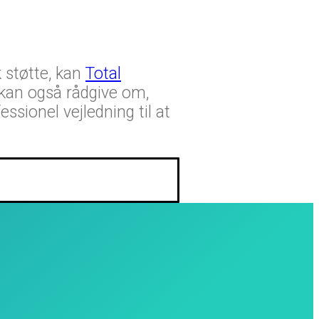
 støtte, kan
Total
g kan også rådgive om,
ssionel vejledning til at