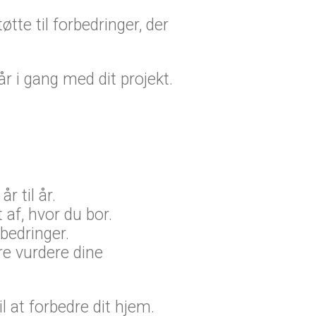
te til forbedringer, der
r i gang med dit projekt.
 til år.
f, hvor du bor.
bedringer.
re vurdere dine
l at forbedre dit hjem.