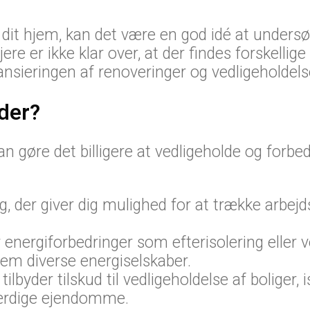
å dit hjem, kan det være en god idé at unders
re er ikke klar over, at der findes forskellige
nsieringen af renoveringer og vedligeholdels
 der?
 gøre det billigere at vedligeholde og forbed
 der giver dig mulighed for at trække arbejds
 energiforbedringer som efterisolering eller v
m diverse energiselskaber.
der tilskud til vedligeholdelse af boliger, is
værdige ejendomme.