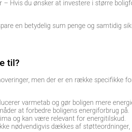
 – Hvis du ønsker at investere i større boligf
are en betydelig sum penge og samtidig sikre
 til?
noveringer, men der er en række specifikke fo
ducerer varmetab og gør boligen mere energie
måder at forbedre boligens energiforbrug på.
lima og kan være relevant for energitilskud.
kke nødvendigvis dækkes af støtteordninger, k