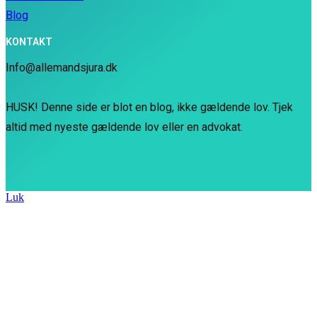
Blog
KONTAKT
Info@allemandsjura.dk
HUSK! Denne side er blot en blog, ikke gældende lov. Tjek
altid med nyeste gældende lov eller en advokat.
Luk