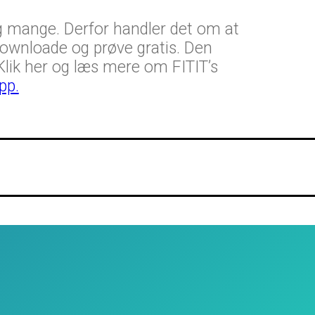
g mange. Derfor handler det om at
 downloade og prøve gratis. Den
Klik her og læs mere om FITIT’s
pp.