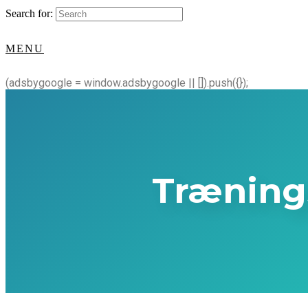
Search for:
MENU
(adsbygoogle = window.adsbygoogle || []).push({});
Træning