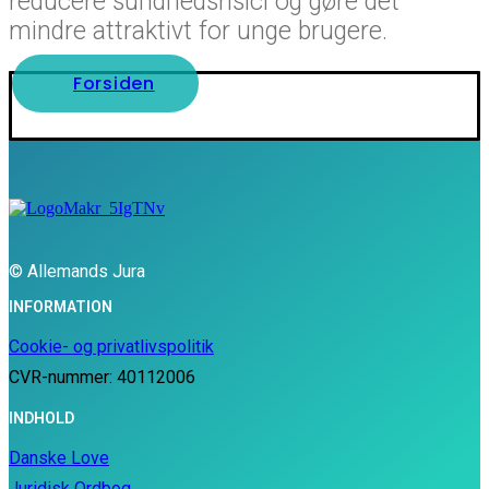
reducere sundhedsrisici og gøre det
mindre attraktivt for unge brugere.
Forsiden
© Allemands Jura
INFORMATION
Cookie- og privatlivspolitik
CVR-nummer: 40112006
INDHOLD
Danske Love
Juridisk Ordbog