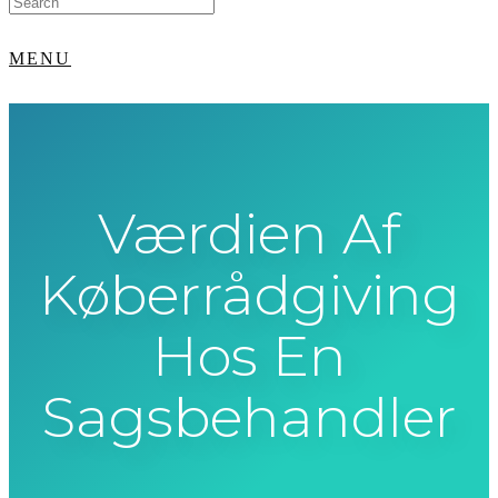
for:
MENU
Værdien Af
Køberrådgiving
Hos En
Sagsbehandler