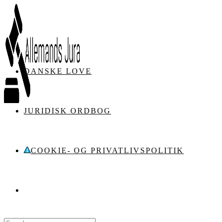
Skip
to
content
DANSKE LOVE
JURIDISK ORDBOG
COOKIE- OG PRIVATLIVSPOLITIK
Search