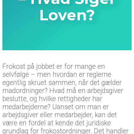
Loven?
Frokost på jobbet er for mange en
selvfølge – men hvordan er reglerne
egentlig skruet sammen, når det gælder
madordninger? Hvad må en arbejdsgiver
beslutte, og hvilke rettigheder har
medarbejderne? Uanset om man er
arbejdsgiver eller medarbejder, kan det
være en fordel at kende det juridiske
grundlag for frokostordninger. Det handler