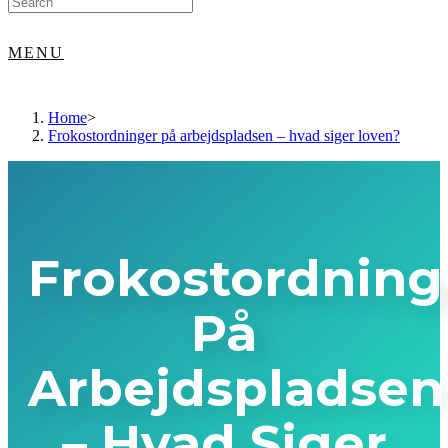
for:
MENU
Home
>
Frokostordninger på arbejdspladsen – hvad siger loven?
Frokostordning
På
Arbejdspladsen
– Hvad Siger