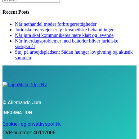
for:
Recent Posts
Når nethandel møder forbrugerrettigheder
Juridiske overvejelser før kosmetiske behandlinger
Når jura skal kommunikeres mere klart og levende
Når hverdagsproblemer med batterier bliver juridiske
spørgsmål
Støj på arbejdspladsen: Sådan hænger lovgivning og akustik
sammen
© Allemands Jura
INFORMATION
Cookie- og privatlivspolitik
CVR-nummer: 40112006