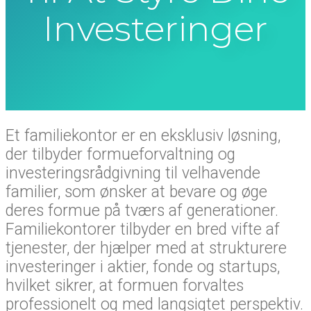
Investeringer
Et familiekontor er en eksklusiv løsning,
der tilbyder formueforvaltning og
investeringsrådgivning til velhavende
familier, som ønsker at bevare og øge
deres formue på tværs af generationer.
Familiekontorer tilbyder en bred vifte af
tjenester, der hjælper med at strukturere
investeringer i aktier, fonde og startups,
hvilket sikrer, at formuen forvaltes
professionelt og med langsigtet perspektiv.