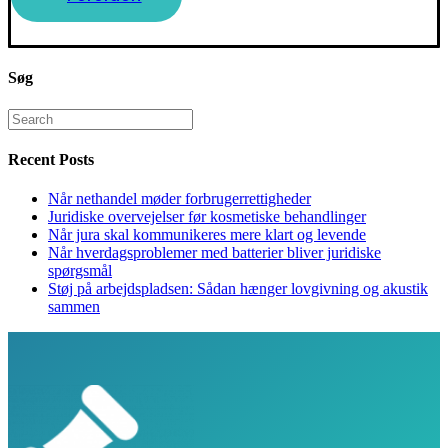
Søg
Search
for:
Recent Posts
Når nethandel møder forbrugerrettigheder
Juridiske overvejelser før kosmetiske behandlinger
Når jura skal kommunikeres mere klart og levende
Når hverdagsproblemer med batterier bliver juridiske
spørgsmål
Støj på arbejdspladsen: Sådan hænger lovgivning og akustik
sammen