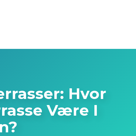
errasser: Hvor
rrasse Være I
n?