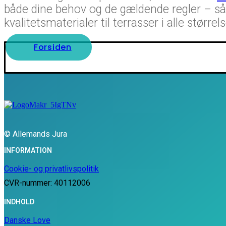
både dine behov og de gældende regler – så k
kvalitetsmaterialer til terrasser i alle størrels
Forsiden
© Allemands Jura
INFORMATION
Cookie- og privatlivspolitik
CVR-nummer: 40112006
INDHOLD
Danske Love