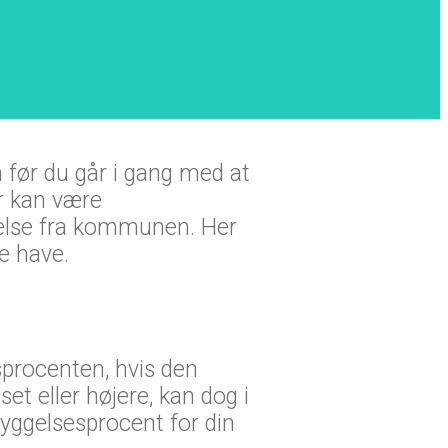
n før du går i gang med at
er kan være
adelse fra kommunen. Her
te have.
procenten, hvis den
et eller højere, kan dog i
yggelsesprocent for din