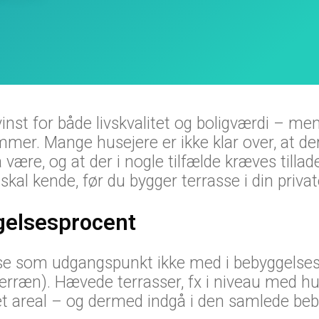
nst for både livskvalitet og boligværdi – me
rammer. Mange husejere er ikke klar over, at d
 være, og at der i nogle tilfælde kræves till
u skal kende, før du bygger terrasse i din priva
gelsesprocent
sse som udgangspunkt ikke med i bebyggelses
terræn). Hævede terrasser, fx i niveau med hus
et areal – og dermed indgå i den samlede beb