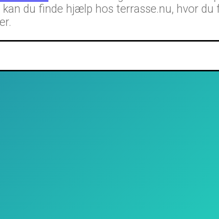
an du finde hjælp hos terrasse.nu, hvor du få
er.