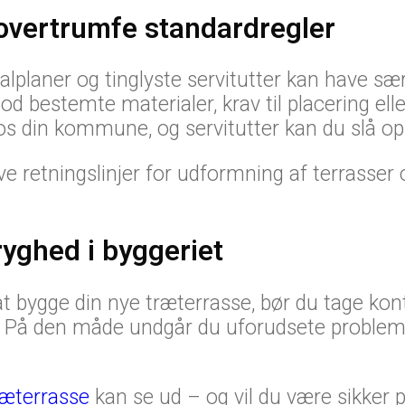
 overtrumfe standardregler
lplaner og tinglyste servitutter kan have særl
d bestemte materialer, krav til placering el
os din kommune, og servitutter kan du slå op 
 retningslinjer for udformning af terrasser
ryghed i byggeriet
 at bygge din nye træterrasse, bør du tage ko
rne. På den måde undgår du uforudsete problem
ræterrasse
kan se ud – og vil du være sikker 