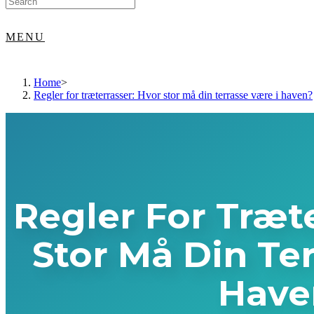
for:
MENU
Home
>
Regler for træterrasser: Hvor stor må din terrasse være i haven?
Regler For Træt
Stor Må Din Te
Have